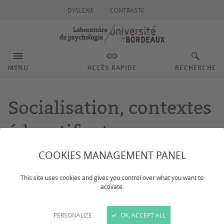
DYSLEXIE
CONTRASTE
MENU
ACCÈS RAPIDE
RECHERCHE
Socialisation, contextes
éducatifs et
développement de la
COOKIES MANAGEMENT PANEL
personne
This site uses cookies and gives you control over what you want to
activate.
PERSONALIZE
OK, ACCEPT ALL