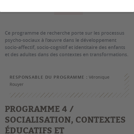
CONTACTS
Ce programme de recherche porte sur les processus
psycho-sociaux à l’œuvre dans le développement
socio-affectif, socio-cognitif et identitaire des enfants
et des adultes dans des contextes en transformations.
RESPONSABLE DU PROGRAMME :
Véronique
Rouyer
PROGRAMME 4 /
SOCIALISATION, CONTEXTES
ÉDUCATIFS ET