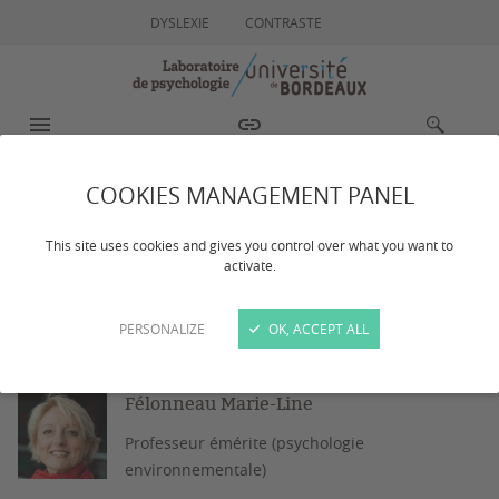
DYSLEXIE
CONTRASTE
MENU
ACCÈS RAPIDE
RECHERCHE
COOKIES MANAGEMENT PANEL
Professeurs émérites
This site uses cookies and gives you control over what you want to
activate.
Dernière mise à jour :
le 21/11/2023
PERSONALIZE
OK, ACCEPT ALL
Félonneau Marie-Line
Professeur émérite (psychologie
environnementale)