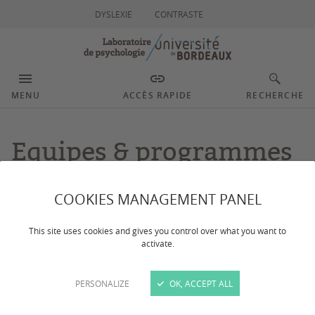
DYSLEXIE
CONTRASTE
MENU
ACCÈS RAPIDE
RECHERCHE
Equipes & programmes
COOKIES MANAGEMENT PANEL
This site uses cookies and gives you control over what you want to
CONTACTS
activate.
PERSONALIZE
OK, ACCEPT ALL
Le Laboratoire de Psychologie UR4139 de l'université
de Bordeaux est composé de 2 équipes et de 6