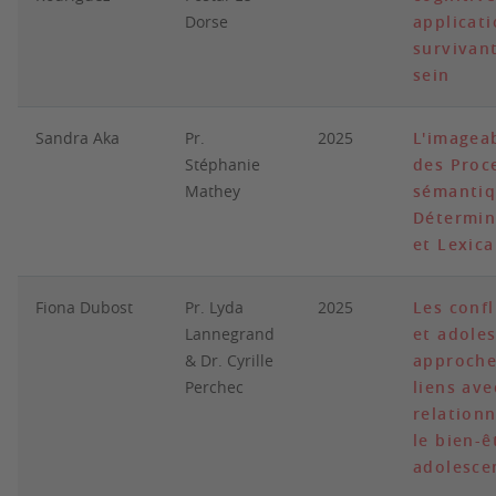
Dorse
applicati
survivan
sein
Sandra Aka
Pr.
2025
L'imagea
Stéphanie
des Proc
Mathey
sémantiq
Détermin
et Lexic
Fiona Dubost
Pr. Lyda
2025
Les confl
Lannegrand
et adoles
& Dr. Cyrille
approche
Perchec
liens ave
relation
le bien-ê
adolesce