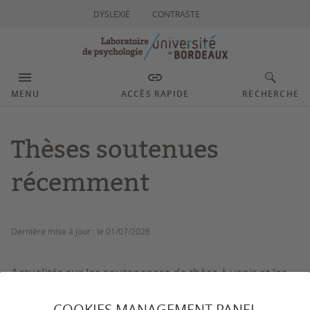
DYSLEXIE
CONTRASTE
MENU
ACCÈS RAPIDE
RECHERCHE
Thèses soutenues
récemment
Dernière mise à jour :
le 01/07/2026
Actualités sur les soutenances de thèse à venir et les
thèses ayant été soutenues au cours des trois
dernières années.
COOKIES MANAGEMENT PANEL