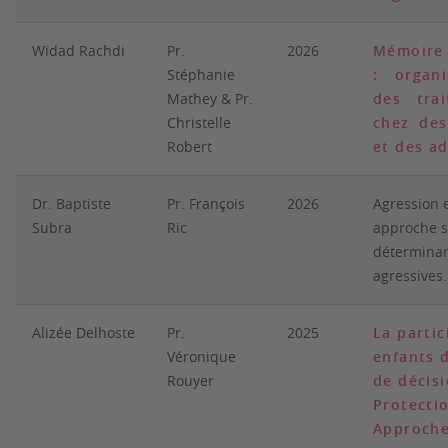
Widad Rachdi
Pr.
2026
Mémoire 
Stéphanie
: organ
Mathey & Pr.
des tra
Christelle
chez des
Robert
et des a
Dr. Baptiste
Pr. François
2026
Agression 
Subra
Ric
approche s
déterminan
agressives.
Alizée Delhoste
Pr.
2025
La partic
Véronique
enfants d
Rouyer
de décis
Protectio
Approche