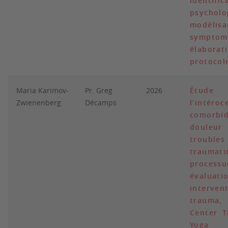
identific
psycholo
modélisa
sympt
élabo
protocol
Maria Karimov-
Pr. Greg
2026
Étude
Zwienenberg
Décamps
l’intéro
comorb
douleur
troubles
traumat
proce
évalu
interven
trauma
Center T
Yoga