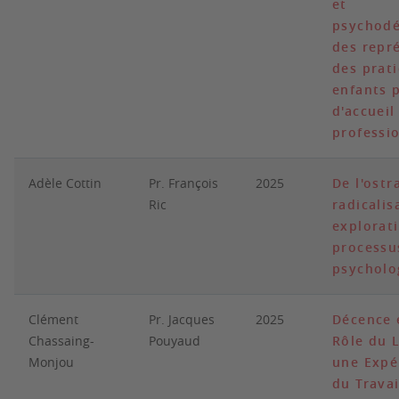
et
psychod
des repr
des prat
enfants p
d'accueil
professi
Adèle Cottin
Pr. François
2025
De l'ostr
Ric
radicalis
explorat
processu
psycholo
Clément
Pr. Jacques
2025
Décence 
Chassaing-
Pouyaud
Rôle du 
Monjou
une Expé
du Travai