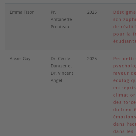
Emma Tison
Pr.
2025
Déstigma
Antoinette
schizophr
Prouteau
de réali
pour la 
étudiant
Alexis Gay
Dr. Cécile
2025
Permettr
Dantzer et
psycholo
Dr. Vincent
faveur d
Angel
écologiq
entrepris
climat or
des force
du bien-ê
émotions
dans l'ac
dans les