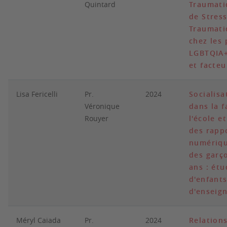
Quintard
Traumati
de Stress
Traumati
chez les
LGBTQIA+
et facteu
Lisa Fericelli
Pr.
2024
Socialisa
Véronique
dans la f
Rouyer
l'école e
des rapp
numérique
des garç
ans : ét
d'enfants
d'enseig
Méryl Caiada
Pr.
2024
Relations