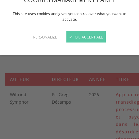
This site uses cookies and gives you control over what you want to
Calendrier des soutenances de thèse à venir
activate.
AUTEUR
DIRECTEUR
DA
PERSONALIZE
OK, ACCEPT ALL
AUTEUR
DIRECTEUR
ANNÉE
TITRE
Wilfried
Pr. Greg
2026
Approch
Symphor
Décamps
transdi
process
et psyc
dans le
désordres