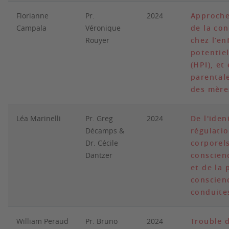
Florianne
Pr.
2024
Approche
Campala
Véronique
de la con
Rouyer
chez l’en
potentiel
(HPI), et
parental
des mère
Léa Marinelli
Pr. Greg
2024
De l'iden
Décamps &
régulati
Dr. Cécile
corporels
Dantzer
conscien
et de la 
conscien
conduite
William Peraud
Pr. Bruno
2024
Trouble d