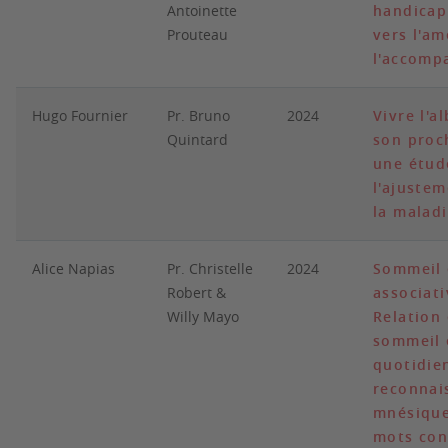
Antoinette
handicap
Prouteau
vers l'am
l'accom
Hugo Fournier
Pr. Bruno
2024
Vivre l'a
Quintard
son proc
une étud
l'ajuste
la malad
Alice Napias
Pr. Christelle
2024
Sommeil 
Robert &
associati
Willy Mayo
Relation 
sommeil 
quotidie
reconnai
mnésique
mots con