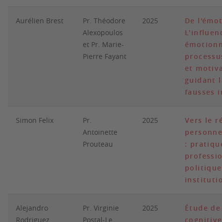
Aurélien Brest
Pr. Théodore
2025
De l'émot
Alexopoulos
L'influen
et Pr. Marie-
émotionn
Pierre Fayant
processu
et motiv
guidant l
fausses 
Simon Felix
Pr.
2025
Vers le 
Antoinette
personne
Prouteau
: pratiqu
professio
politique
instituti
Alejandro
Pr. Virginie
2025
Étude de
Rodriguez
Postal-Le
cognitive