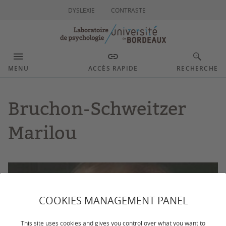
DYSLEXIE
CONTRASTE
MENU
ACCÈS RAPIDE
RECHERCHE
Bruchon-Schweitzer
Marilou
COOKIES MANAGEMENT PANEL
This site uses cookies and gives you control over what you want to