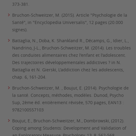
373-381.
Bruchon-Schweitzer, M. (2015). Article "Psychologie de la
Santé", in "Encyclopedia Universalis", 12 pages (20.000
signes).
Battaglia, N., Doba, K. Shankland R., Décamps, G., Idier, L.,
Nandrino, J-L., Bruchon-Schweitzer, M. (2014). Les troubles
des conduites alimentaires chez l'enfant et l'adolescent.
Des trajectoires développementales addictives ? in N.
Battaglia et N. Gierski, L'addiction chez les adolescents,
chap. 6, 161-204.
Bruchon-Schweitzer, M. , Boujut, E. (2014). Psychologie de
la santé. Concepts, méthodes, modèles. Dunod, Psycho
Sup, 2ème éd. entièrement révisée, 570 pages, EAN13 :
9782100557103
Boujut, E., Bruchon-Schweitzer, M., Dombrowski, (2012).
Coping among Students: Development and Validation of
an Exploratory Measure, Psychology, 13, 8, 562-568