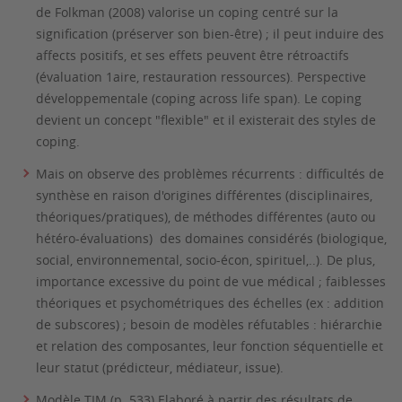
de Folkman (2008) valorise un coping
centré sur la
signification
(préserver son bien-être) ; il peut induire des
affects positifs, et ses effets peuvent être rétroactifs
(évaluation 1aire, restauration ressources). Perspective
développementale (coping across life span). Le coping
devient un concept "flexible" et il existerait des styles de
coping.
Mais on observe des problèmes récurrents : difficultés de
synthèse en raison d'origines différentes (disciplinaires,
théoriques/pratiques), de méthodes différentes (auto ou
hétéro-évaluations) des domaines considérés (biologique,
social, environnemental, socio-écon, spirituel,..). De plus,
importance excessive du point de vue médical ; faiblesses
théoriques et psychométriques des échelles (ex : addition
de subscores) ; besoin de modèles réfutables : hiérarchie
et relation des composantes, leur fonction séquentielle et
leur statut (prédicteur, médiateur, issue).
Modèle TIM (p. 533) Elaboré à partir des résultats de