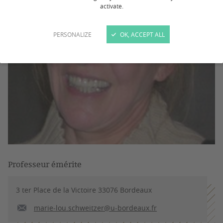
activate.
PERSONALIZE
OK, ACCEPT ALL
Professeur émérite
3 ter Place de la Victoire 33076 Bordeaux
marie-lou.schweitzer@u-bordeaux.fr