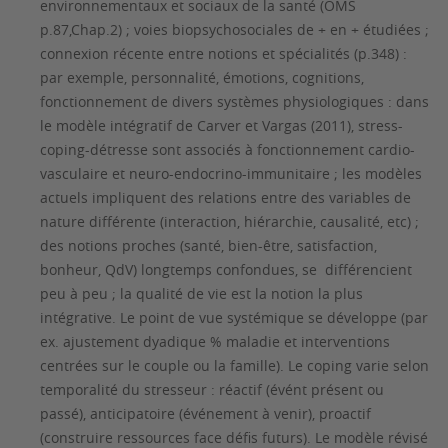
environnementaux et sociaux de la santé (OMS
p.87,Chap.2) ; voies biopsychosociales de + en + étudiées ;
connexion récente entre notions et spécialités (p.348) :
par exemple, personnalité, émotions, cognitions,
fonctionnement de divers systèmes physiologiques : dans
le modèle intégratif de Carver et Vargas (2011), stress-
coping-détresse sont associés à fonctionnement cardio-
vasculaire et neuro-endocrino-immunitaire ; les modèles
actuels impliquent des relations entre des variables de
nature différente (interaction, hiérarchie, causalité, etc) ;
des notions proches (santé, bien-être, satisfaction,
bonheur, QdV) longtemps confondues, se différencient
peu à peu ; la qualité de vie est la notion la plus
intégrative. Le point de vue systémique se développe (par
ex. ajustement
dyadique
% maladie et interventions
centrées sur le couple ou la famille). Le coping varie selon
temporalité du stresseur : réactif (évént présent ou
passé), anticipatoire (événement à venir), proactif
(construire ressources face défis futurs). Le modèle révisé