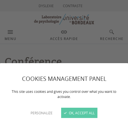
DYSLEXIE
CONTRASTE
MENU
ACCÈS RAPIDE
RECHERCHE
Conférence
Exceptionnelle de
COOKIES MANAGEMENT PANEL
Stevan HOBFOLL
This site uses cookies and gives you control over what you want to
activate.
Le jeudi
23 avril
2026 de 14h30 à 17h30, nous avons eu
PERSONALIZE
OK, ACCEPT ALL
l’honneur et le plaisir d’accueillir Stevan HOBFOLL, professeur
émérite de psychologie à l'université d'État de Kent et