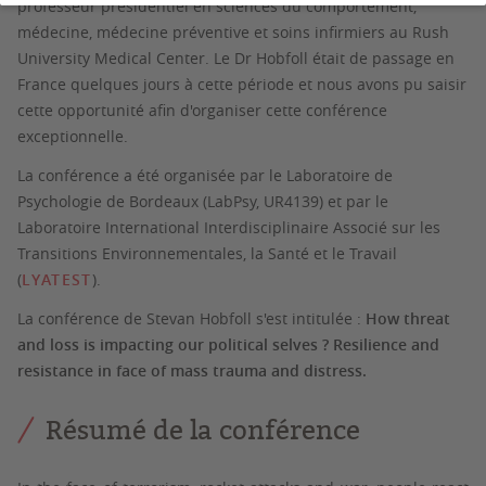
professeur présidentiel en sciences du comportement,
médecine, médecine préventive et soins infirmiers au Rush
University Medical Center. Le Dr Hobfoll était de passage en
France quelques jours à cette période et nous avons pu saisir
cette opportunité afin d'organiser cette conférence
exceptionnelle.
La conférence a été organisée par le Laboratoire de
Psychologie de Bordeaux (LabPsy, UR4139) et par le
Laboratoire International Interdisciplinaire Associé sur les
Transitions Environnementales, la Santé et le Travail
(
LYATEST
).
La conférence de Stevan Hobfoll s'est intitulée :
How threat
and loss is impacting our political selves ? Resilience and
resistance in face of mass trauma and distress.
Résumé de la conférence