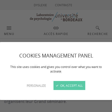
DYSLEXIE
CONTRASTE
MENU
ACCÈS RAPIDE
RECHERCHE
Grand Séminaire des
COOKIES MANAGEMENT PANEL
doctorants du LabPsy -
This site uses cookies and gives you control over what you want to
activate.
édition 2026
PERSONALIZE
OK, ACCEPT ALL
Comme chaque année les doctorants du LabPsy
organisent leur Grand séminaire.